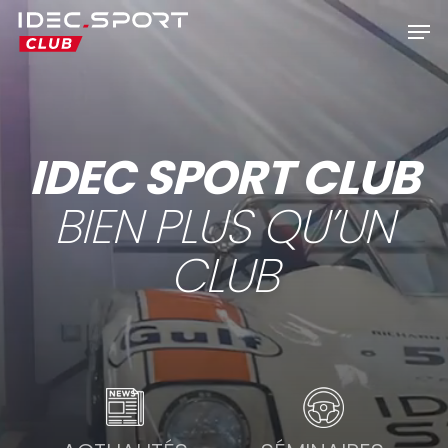
Skip
Men
to
Close
main
Menu
content
IDEC SPORT CLUB
BIEN PLUS QU’UN
CLUB