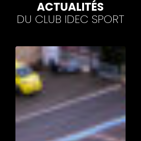
ACTUALITÉS
DU CLUB IDEC SPORT
IDEC
SPORT
CLUB
ouvre
les
inscriptions
pour
son
Track
Day
GT