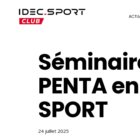
Skip
to
ACTUA
main
content
Séminair
PENTA en
SPORT
24 juillet 2025